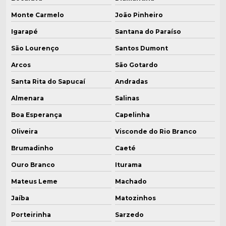
Valor caldeira usada
Monte Carmelo
João Pinheiro
Igarapé
Santana do Paraíso
Válvulas de vapor para caldeiras
São Lourenço
Santos Dumont
Arcos
São Gotardo
Santa Rita do Sapucaí
Andradas
Almenara
Salinas
Boa Esperança
Capelinha
Oliveira
Visconde do Rio Branco
Brumadinho
Caeté
Ouro Branco
Iturama
Mateus Leme
Machado
Jaíba
Matozinhos
Porteirinha
Sarzedo