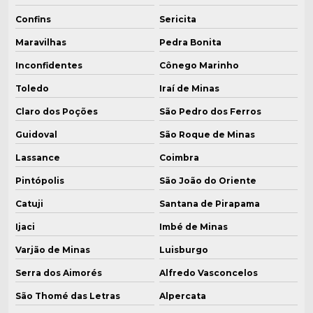
Confins
Sericita
Maravilhas
Pedra Bonita
Inconfidentes
Cônego Marinho
Toledo
Iraí de Minas
Claro dos Poções
São Pedro dos Ferros
Guidoval
São Roque de Minas
Lassance
Coimbra
Pintópolis
São João do Oriente
Catuji
Santana de Pirapama
Ijaci
Imbé de Minas
Varjão de Minas
Luisburgo
Serra dos Aimorés
Alfredo Vasconcelos
São Thomé das Letras
Alpercata