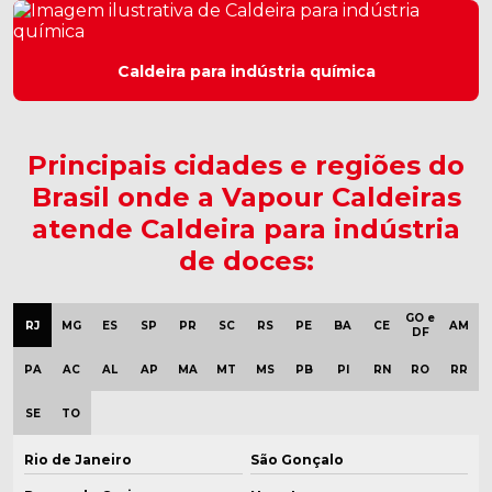
Caldeira industrial valor
Caldeira para laticínio
Caldeira para indústria química
Caldeira a lenha vertical
Caldeira mista
Principais cidades e regiões do
Brasil onde a Vapour Caldeiras
Caldeira reformada
atende Caldeira para indústria
Caldeira semi nova
de doces:
Caldeira usada
GO e
RJ
MG
ES
SP
PR
SC
RS
PE
BA
CE
AM
DF
Caldeira usada a lenha
PA
AC
AL
AP
MA
MT
MS
PB
PI
RN
RO
RR
Caldeira usada a venda
SE
TO
Caldeira a vapor elétrica
Rio de Janeiro
São Gonçalo
Caldeira de vapor a gás