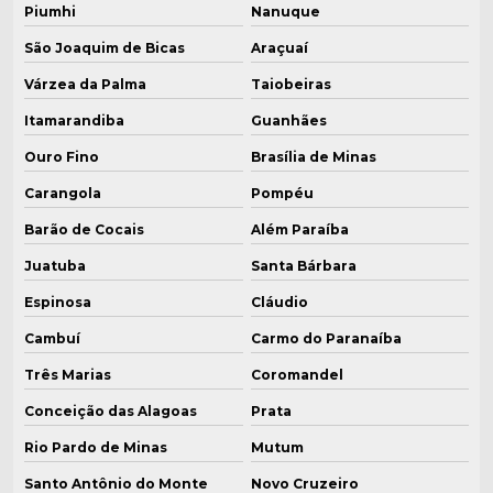
Piumhi
Nanuque
São Joaquim de Bicas
Araçuaí
Várzea da Palma
Taiobeiras
Itamarandiba
Guanhães
Ouro Fino
Brasília de Minas
Carangola
Pompéu
Barão de Cocais
Além Paraíba
Juatuba
Santa Bárbara
Espinosa
Cláudio
Cambuí
Carmo do Paranaíba
Três Marias
Coromandel
Conceição das Alagoas
Prata
Rio Pardo de Minas
Mutum
Santo Antônio do Monte
Novo Cruzeiro