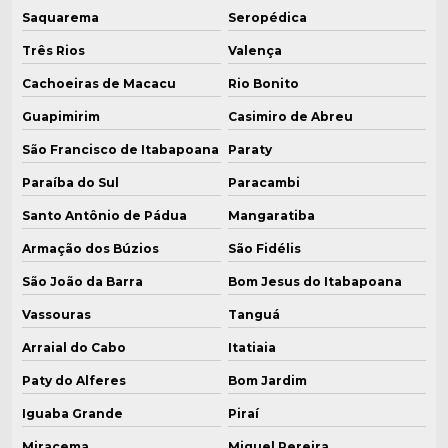
Caldeiras e aquecedores
Saquarema
Seropédica
Caldeiras elétricas pequenas
Três Rios
Valença
Cachoeiras de Macacu
Rio Bonito
Caldeiras elétricas preços
Guapimirim
Casimiro de Abreu
Caldeiras fogoaquatubulares
São Francisco de Itabapoana
Paraty
Caldeiras geradoras de vapor
Paraíba do Sul
Paracambi
Caldeiras industriais a biomassa
Santo Antônio de Pádua
Mangaratiba
Armação dos Búzios
São Fidélis
Empresa de caldeira para doces
São João da Barra
Bom Jesus do Itabapoana
Empresa de caldeira para doces em mg
Vassouras
Tanguá
Empresa de caldeira farmacêutica
Arraial do Cabo
Itatiaia
Empresa de caldeira farmacêutica em mg
Paty do Alferes
Bom Jardim
Iguaba Grande
Piraí
Empresa de caldeira industrial em mg
Miracema
Miguel Pereira