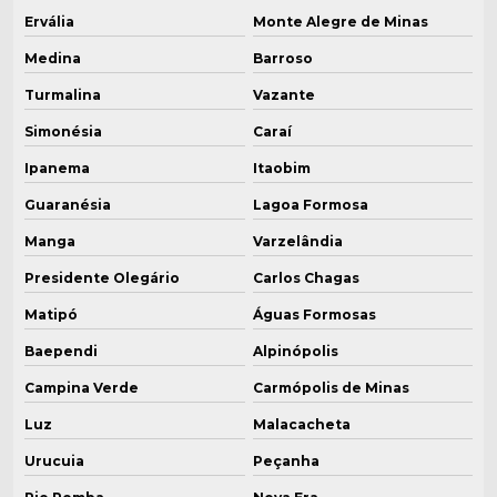
Ervália
Monte Alegre de Minas
Medina
Barroso
Turmalina
Vazante
Simonésia
Caraí
Ipanema
Itaobim
Guaranésia
Lagoa Formosa
Manga
Varzelândia
Presidente Olegário
Carlos Chagas
Matipó
Águas Formosas
Baependi
Alpinópolis
Campina Verde
Carmópolis de Minas
Luz
Malacacheta
Urucuia
Peçanha