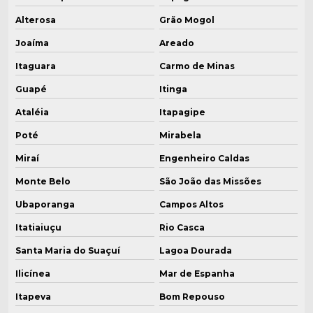
Alterosa
Grão Mogol
Joaíma
Areado
Itaguara
Carmo de Minas
Guapé
Itinga
Ataléia
Itapagipe
Poté
Mirabela
Miraí
Engenheiro Caldas
Monte Belo
São João das Missões
Ubaporanga
Campos Altos
Itatiaiuçu
Rio Casca
Santa Maria do Suaçuí
Lagoa Dourada
Ilicínea
Mar de Espanha
Itapeva
Bom Repouso