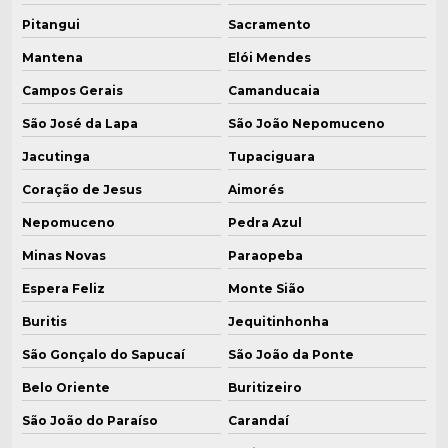
Pitangui
Sacramento
Mantena
Elói Mendes
Campos Gerais
Camanducaia
São José da Lapa
São João Nepomuceno
Jacutinga
Tupaciguara
Coração de Jesus
Aimorés
Nepomuceno
Pedra Azul
Minas Novas
Paraopeba
Espera Feliz
Monte Sião
Buritis
Jequitinhonha
São Gonçalo do Sapucaí
São João da Ponte
Belo Oriente
Buritizeiro
São João do Paraíso
Carandaí