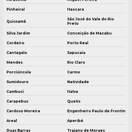
Empresa de caldeiras
Pinheiral
Itaocara
Empresa de caldeiras em mg
São José do Vale do Rio
Quissamã
Preto
Empresas de caldeiras industriais
Silva Jardim
Conceição de Macabu
Equipamentos para caldeira
Cordeiro
Porto Real
Cantagalo
Sapucaia
Exaustor para caldeira
Mendes
Rio Claro
Exaustor para caldeira a lenha
Porciúncula
Carmo
Fábrica de caldeira industrial em mg
Sumidouro
Natividade
Fábrica de caldeiras
Cambuci
Italva
Carapebus
Quatis
Fábrica de caldeiras para doces
Cardoso Moreira
Engenheiro Paulo de Frontin
Fábrica de caldeiras farmacêuticas
Areal
Aperibé
Fábrica de caldeiras em minas gerais
Duas Barras
Trajano de Moraes