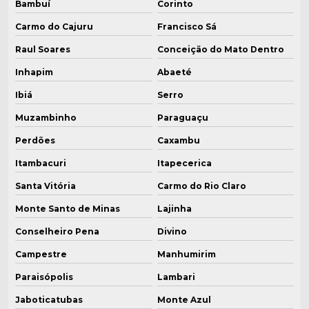
Bambuí
Corinto
Carmo do Cajuru
Francisco Sá
Raul Soares
Conceição do Mato Dentro
Inhapim
Abaeté
Ibiá
Serro
Muzambinho
Paraguaçu
Perdões
Caxambu
Itambacuri
Itapecerica
Santa Vitória
Carmo do Rio Claro
Monte Santo de Minas
Lajinha
Conselheiro Pena
Divino
Campestre
Manhumirim
Paraisópolis
Lambari
Jaboticatubas
Monte Azul