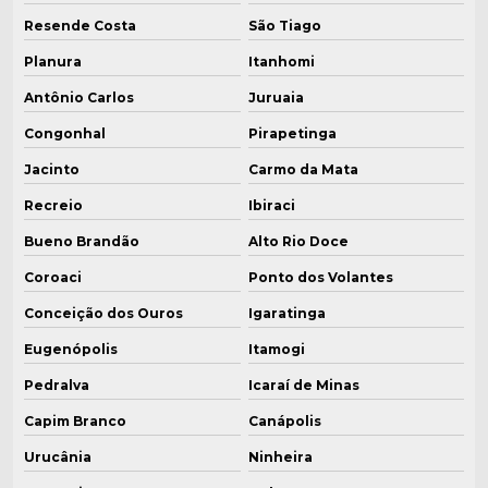
Resende Costa
São Tiago
Planura
Itanhomi
Antônio Carlos
Juruaia
Congonhal
Pirapetinga
Jacinto
Carmo da Mata
Recreio
Ibiraci
Bueno Brandão
Alto Rio Doce
Coroaci
Ponto dos Volantes
Conceição dos Ouros
Igaratinga
Eugenópolis
Itamogi
Pedralva
Icaraí de Minas
Capim Branco
Canápolis
Urucânia
Ninheira