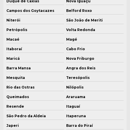
Duque de Caxias
Nova Iguaçu
Caldeira vapor industrial
Campos dos Goytacazes
Belford Roxo
Niterói
São João de Meriti
Caldeira a vapor industrial preço
Petrópolis
Volta Redonda
Caldeira a vapor industrial a venda
Macaé
Magé
Caldeira a vapor pequena
Itaboraí
Cabo Frio
Caldeira a vapor preço
Maricá
Nova Friburgo
Barra Mansa
Angra dos Reis
Caldeira vertical
Mesquita
Teresópolis
Caldeira vertical a gás
Rio das Ostras
Nilópolis
Caldeira vertical a lenha
Queimados
Araruama
Caldeira vertical a lenha usada
Resende
Itaguaí
São Pedro da Aldeia
Itaperuna
Caldeirarias em minas gerais
Japeri
Barra do Piraí