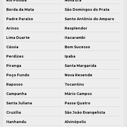
Rio Pomba
Nova Era
Borda da Mata
São Domingos do Prata
Padre Paraíso
Santo Antônio do Amparo
Arinos
Resplendor
Lima Duarte
Itacarambi
Cássia
Bom Sucesso
Perdizes
Ipaba
Piranga
Santa Margarida
Poço Fundo
Nova Resende
Raposos
Tocantins
Campanha
Mário Campos
Santa Juliana
Passa Quatro
Cruzília
São João Evangelista
Itanhandu
Alvinópolis