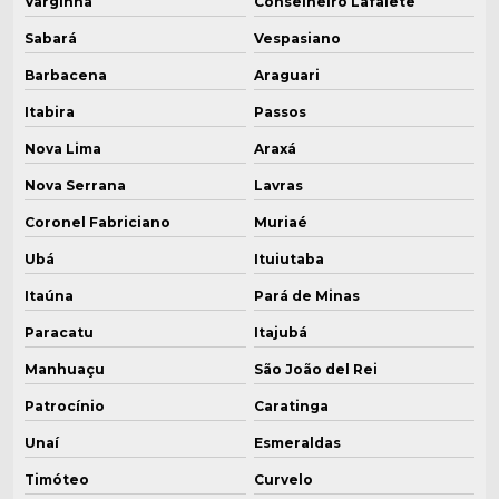
Gerador de vapor caldeira
Varginha
Conselheiro Lafaiete
Sabará
Vespasiano
Gerador de vapor elétrico
Barbacena
Araguari
Gerador de vapor elétrico industrial
Itabira
Passos
Gerador de vapor a gás
Nova Lima
Araxá
Nova Serrana
Lavras
Gerador de vapor industrial
Coronel Fabriciano
Muriaé
Gerador de vapor a lenha
Ubá
Ituiutaba
Indústria de caldeiras
Itaúna
Pará de Minas
Inspeção de caldeiras
Paracatu
Itajubá
Manhuaçu
São João del Rei
Lavador de fumaça para caldeira
Patrocínio
Caratinga
Lavador de fumaça industrial
Unaí
Esmeraldas
Lavador de gás
Timóteo
Curvelo