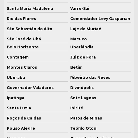
Santa Maria Madalena
Varre-Sai
Fabricação de caldeiras para indústria
Rio das Flores
Comendador Levy Gasparian
Fabricante de caldeiras para indústria de doces
São Sebastião do Alto
Laje do Muriaé
Fabricante de caldeiras para indústria de laticínios
São José de Ubá
Macuco
Belo Horizonte
Uberlândia
Fabricante de caldeiras para indústria química
Contagem
Juiz de Fora
Fabricante de caldeiras em minas gerais
Montes Claros
Betim
Fabricantes de caldeiras
Uberaba
Ribeirão das Neves
Fabricantes de caldeiras industriais
Governador Valadares
Divinópolis
Ipatinga
Sete Lagoas
Filtro ciclone industrial
Santa Luzia
Ibirité
Filtro multiciclone para caldeira
Poços de Caldas
Patos de Minas
Gerador de vapor
Pouso Alegre
Teófilo Otoni