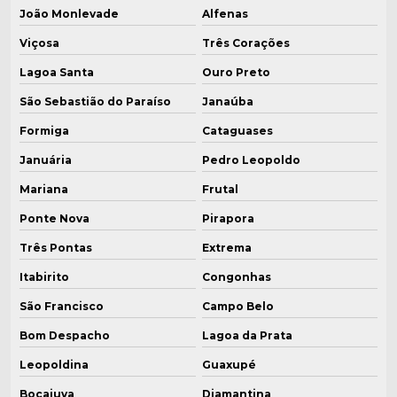
Lavador de gases caldeira
João Monlevade
Alfenas
Viçosa
Três Corações
Lavador de gases para caldeira a lenha
Lagoa Santa
Ouro Preto
Lavador de gases industrial
São Sebastião do Paraíso
Janaúba
Lavador de gases preço
Formiga
Cataguases
Januária
Pedro Leopoldo
Peças para caldeira a vapor
Mariana
Frutal
Preço de caldeira
Ponte Nova
Pirapora
Preço caldeira a gás
Três Pontas
Extrema
Preço caldeira industrial
Itabirito
Congonhas
São Francisco
Campo Belo
Reforma de caldeira industrial
Bom Despacho
Lagoa da Prata
Reforma de caldeiras
Leopoldina
Guaxupé
Sistema de lavador de gases
Bocaiuva
Diamantina