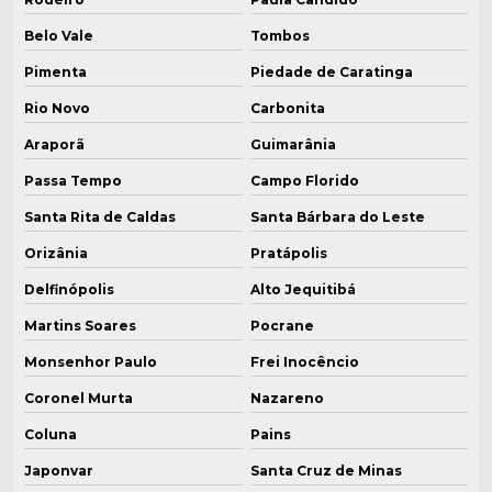
Belo Vale
Tombos
Pimenta
Piedade de Caratinga
Rio Novo
Carbonita
Araporã
Guimarânia
Passa Tempo
Campo Florido
Santa Rita de Caldas
Santa Bárbara do Leste
Orizânia
Pratápolis
Delfinópolis
Alto Jequitibá
Martins Soares
Pocrane
Monsenhor Paulo
Frei Inocêncio
Coronel Murta
Nazareno
Coluna
Pains
Japonvar
Santa Cruz de Minas